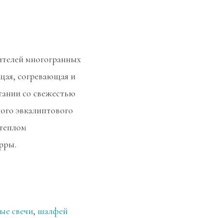
ителей многогранных
щая, согревающая и
тании со свежестью
ного эвкалиптового
 теплом
рры.
ые свечи
,
шалфей