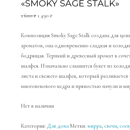
«SMOKY SAGE STALK»
1 600
₽
1 490
₽
Композиция Smoky Sage Stalk создана для цен
ароматов, она одновременно сладкая и холодя
бодрящая. Терпкий и древесный аромат в соче
шалфея. Изначально слышится букет из холод
листа и свежего шалфея, который разливается
многовекового кедра и пряностью пачули и ми
Нет в наличии
Категория:
Для дома
Метки:
мирра
,
свечи
,
соев