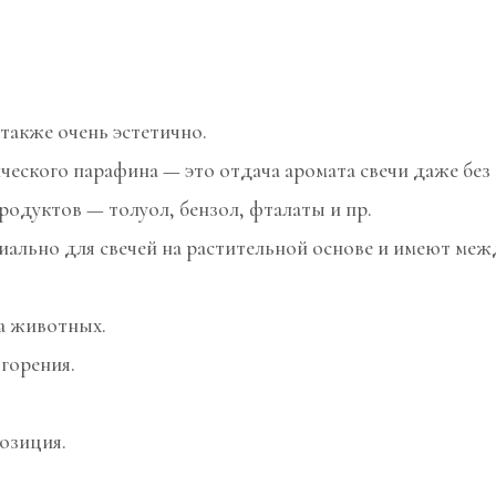
 также очень эстетично.
ического парафина — это отдача аромата свечи даже без
дуктов — толуол, бензол, фталаты и пр.
ально для свечей на растительной основе и имеют ме
на животных.
 горения.
позиция.