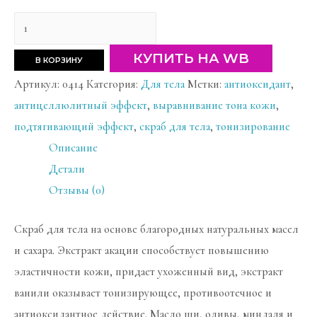
Количество
товара
КУПИТЬ НА WB
В КОРЗИНУ
Скраб
Артикул:
0414
Категория:
Для тела
Метки:
антиоксидант
,
для
антицеллюлитный эффект
,
выравнивание тона кожи
,
тела
подтягивающий эффект
,
скраб для тела
,
тонизирование
подтягивающий
Описание
"Цветочный
Детали
парфюм"
Отзывы (0)
с
экстрактами
Скраб для тела на основе благородных натуральных масел
акации
и сахара. Экстракт акации способствует повышению
и
эластичности кожи, придает ухоженный вид, экстракт
ванили
ванили оказывает тонизирующее, противоотечное и
антиоксидантное действие. Масло ши, оливы, миндаля и