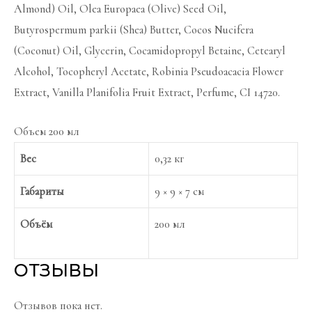
Almond) Oil, Olea Europaea (Olive) Seed Oil,
Butyrospermum parkii (Shea) Butter, Cocos Nucifera
(Coconut) Oil, Glycerin, Cocamidopropyl Betaine, Cetearyl
Alcohol, Tocopheryl Acetate, Robinia Pseudoacacia Flower
Extract, Vanilla Planifolia Fruit Extract, Perfume, CI 14720.
Объем 200 мл
Вес
0,32 кг
Габариты
9 × 9 × 7 см
Объём
200 мл
ОТЗЫВЫ
Отзывов пока нет.